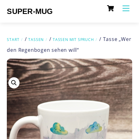
Cart
Skip
Me
SUPER-MUG
to
content
/
/
/ Tasse „Wer
START
TASSEN
TASSEN MIT SPRUCH
den Regenbogen sehen will“