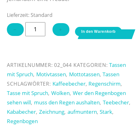
Lieferzeit:
Standard
Tasse
−
+
In den Warenkorb
"Wer
den
Regenbogen
sehen
Tassen
ARTIKELNUMMER:
02_044
KATEGORIEN:
will"
mit Spruch
Motivtassen
Mottotassen
Tassen
,
,
,
Menge
Kaffeebecher
Regenschirm
SCHLAGWÖRTER:
,
,
Tasse mit Spruch
Wolken
Wer den Regenbogen
,
,
sehen will
muss den Regen aushalten
Teebecher
,
,
,
Kababecher
Zeichnung
aufmuntern
Stark
,
,
,
,
Regenbogen