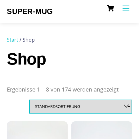
Cart
Skip
Me
SUPER-MUG
to
content
Start
/ Shop
Shop
Ergebnisse 1 – 8 von 174 werden angezeigt