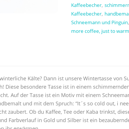
in
Kaffeebecher
schimmer
,
Glitzer
Kaffeebecher
handbemal
,
gold
Schneemann und Pinguin
und
more coffee, just to warm
silber
Menge
 winterliche Kälte? Dann ist unsere Wintertasse von S
ich! Diese besondere Tasse ist in einem schimmernden
cht. Auf der Tasse ist ein Motiv mit einem Schneema
dbemalt und mit dem Spruch: “It´s so cold out, i nee
cht zaubert. Ob du Kaffee, Tee oder Kaba trinkst, die
und Farbverlauf in Gold und Silber ist ein bezaubernd
von ihr erwärmen.