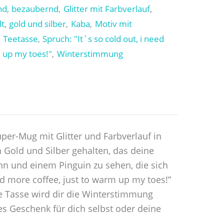
nd
bezaubernd
Glitter mit Farbverlauf
,
,
,
t
gold und silber
Kaba
Motiv mit
,
,
,
Teetasse
Spruch: "It´s so cold out, i need
,
,
 up my toes!"
Winterstimmung
,
uper-Mug mit Glitter und Farbverlauf in
 Gold und Silber gehalten, das deine
nn und einem Pinguin zu sehen, die sich
d more coffee, just to warm up my toes!”
se Tasse wird dir die Winterstimmung
es Geschenk für dich selbst oder deine