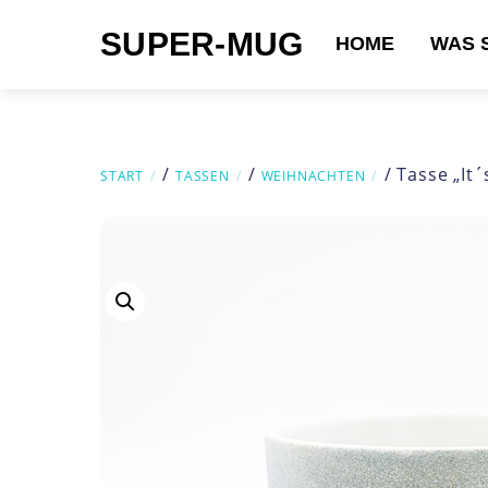
Skip
SUPER-MUG
to
HOME
WAS 
content
Suchen nach:
/
/
/ Tasse „It´
START
TASSEN
WEIHNACHTEN