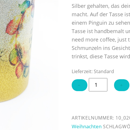
Silber gehalten, das de
macht. Auf der Tasse i
einem Pinguin zu sehen
Tasse ist handbemalt un
need more coffee, just 
Schmunzeln ins Gesicht
trinkst, diese Tasse wi
Lieferzeit:
Standard
Tasse
−
+
"It
´s
so
cold
ARTIKELNUMMER:
10_02
out"
Weihnachten
SCHLAGWÖ