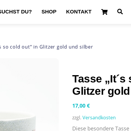
Cart
Se
SUCHST DU?
SHOP
KONTAKT
s so cold out“ in Glitzer gold und silber
Tasse „It´s 
Glitzer gold
17,00
€
zzgl.
Versandkosten
Diese besondere Tasse