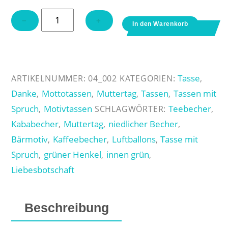
Tasse
−
+
In den Warenkorb
"Beste
Mama
der
Welt"
Tasse
ARTIKELNUMMER:
04_002
KATEGORIEN:
,
Menge
Danke
Mottotassen
Muttertag
Tassen
Tassen mit
,
,
,
,
Spruch
Motivtassen
Teebecher
,
SCHLAGWÖRTER:
,
Kababecher
Muttertag
niedlicher Becher
,
,
,
Bärmotiv
Kaffeebecher
Luftballons
Tasse mit
,
,
,
Spruch
grüner Henkel
innen grün
,
,
,
Liebesbotschaft
Beschreibung