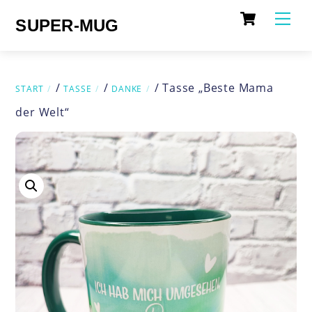
Cart
Skip
Me
SUPER-MUG
to
content
/
/
/ Tasse „Beste Mama
START
TASSE
DANKE
der Welt“