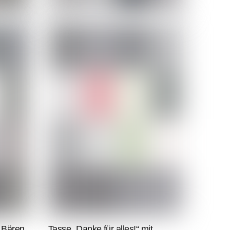
t Bären
Tasse „Danke für alles!“ mit