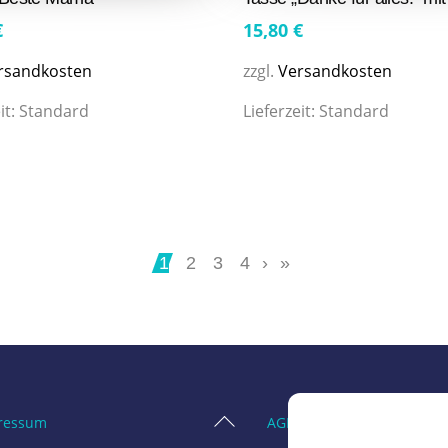
€
15,80
€
rsandkosten
zzgl.
Versandkosten
it:
Standard
Lieferzeit:
Standard
1
2
3
4
›
»
Back
ressum
AGB
To