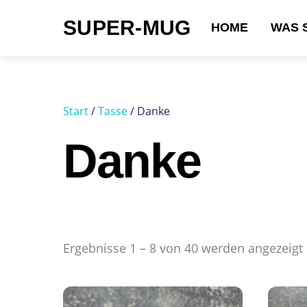
Skip
SUPER-MUG
to
HOME
WAS 
content
Suchen nach:
Start
/
Tasse
/ Danke
Danke
Ergebnisse 1 – 8 von 40 werden angezeigt