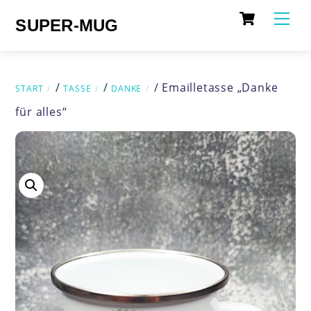
Cart
Skip
Me
SUPER-MUG
to
content
/
/
/ Emailletasse „Danke
START
TASSE
DANKE
für alles“