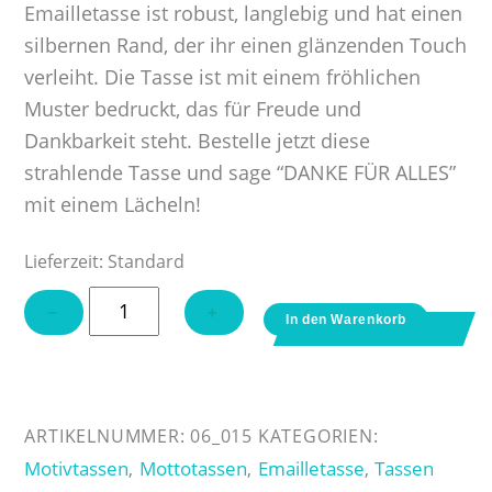
Emailletasse ist robust, langlebig und hat einen
silbernen Rand, der ihr einen glänzenden Touch
verleiht. Die Tasse ist mit einem fröhlichen
Muster bedruckt, das für Freude und
Dankbarkeit steht. Bestelle jetzt diese
strahlende Tasse und sage “DANKE FÜR ALLES”
mit einem Lächeln!
Lieferzeit:
Standard
Emailletasse
−
+
In den Warenkorb
"Danke
für
alles"
Menge
ARTIKELNUMMER:
06_015
KATEGORIEN:
Motivtassen
Mottotassen
Emailletasse
Tassen
,
,
,