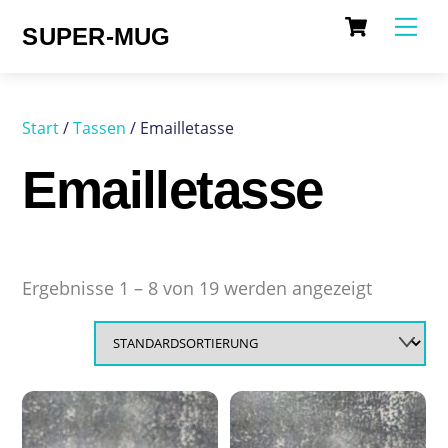
Cart
Skip
Me
SUPER-MUG
to
content
Start
/
Tassen
/ Emailletasse
Emailletasse
Ergebnisse 1 – 8 von 19 werden angezeigt