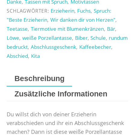
Danke
Tassen mit Spruch
Motivtassen
,
,
von
Erzieherin
Fuchs
Spruch:
SCHLAGWÖRTER:
,
,
Herzen"
"Beste Erzieherin
Wir danken dir von Herzen"
,
,
Menge
Teetasse
Tiermotive mit Blumenkränzen
Bär
,
,
,
Löwe
weiße Porzellantasse
Biber
Schule
rundum
,
,
,
,
bedruckt
Abschlussgeschenk
Kaffeebecher
,
,
,
Abschied
Kita
,
Beschreibung
Zusätzliche Informationen
Du willst dich von deiner Erzieherin
verabschieden und ihr ein Abschlussgeschenk
machen? Dann ist diese weiße Porzellantasse