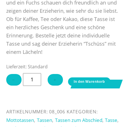
und ein Fuchs schauen dich freundlich an und
zeigen deiner Erzieherin, wie sehr du sie liebst.
Ob für Kaffee, Tee oder Kakao, diese Tasse ist
ein herzliches Geschenk und eine schöne
Erinnerung. Bestelle jetzt deine individuelle
Tasse und sag deiner Erzieherin “Tschüss” mit
einem Lächeln!
Lieferzeit:
Standard
Tasse
−
+
In den Warenkorb
"Beste
Erzieherin
-
wir
ARTIKELNUMMER:
08_006
KATEGORIEN:
danken
Mottotassen
Tassen
Tassen zum Abschied
Tasse
,
,
,
,
dir