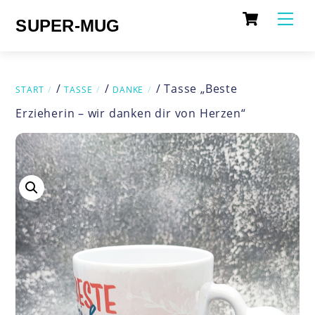
Cart
Skip
Me
SUPER-MUG
to
content
/
/
/ Tasse „Beste
START
TASSE
DANKE
Erzieherin – wir danken dir von Herzen“