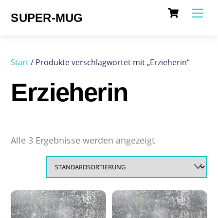
Cart
Skip
Me
SUPER-MUG
to
content
Start
/ Produkte verschlagwortet mit „Erzieherin“
Erzieherin
Alle 3 Ergebnisse werden angezeigt