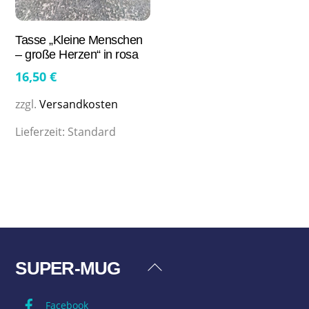
Tasse „Kleine Menschen
– große Herzen“ in rosa
16,50
€
zzgl.
Versandkosten
Lieferzeit:
Standard
SUPER-MUG
Back
To
Facebook
Top