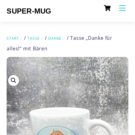
Cart
Skip
Me
SUPER-MUG
to
content
/
/
/ Tasse „Danke für
START
TASSE
DANKE
alles!“ mit Bären