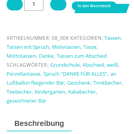
Tasse
−
+
In den Warenkorb
"Danke
für
alles!"
mit
Tassen
ARTIKELNUMMER:
08_008
KATEGORIEN:
,
Bären
Tassen mit Spruch
Motivtassen
Tasse
,
,
,
Menge
Mottotassen
Danke
Tassen zum Abschied
,
,
Grundschule
Abschied
weiß
SCHLAGWÖRTER:
,
,
,
Porzellantasse
Spruch "DANKE FÜR ALLES"
an
,
,
Luftballon fliegender Bär
Geschenk
Trinkbecher
,
,
,
Teebecher
Kindergarten
Kababecher
,
,
,
gezeichneter Bär
Beschreibung