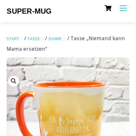
Cart
Skip
Me
SUPER-MUG
to
content
/
/
/ Tasse „Niemand kann
START
TASSE
DANKE
Mama ersetzen“