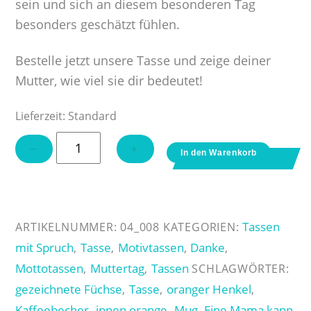
sein und sich an diesem besonderen Tag
besonders geschätzt fühlen.
Bestelle jetzt unsere Tasse und zeige deiner
Mutter, wie viel sie dir bedeutet!
Lieferzeit:
Standard
Tasse
−
+
In den Warenkorb
"Niemand
kann
Mama
ersetzen"
Tassen
ARTIKELNUMMER:
04_008
KATEGORIEN:
Menge
mit Spruch
Tasse
Motivtassen
Danke
,
,
,
,
Mottotassen
Muttertag
Tassen
,
,
SCHLAGWÖRTER:
gezeichnete Füchse
Tasse
oranger Henkel
,
,
,
Kaffeebecher
innen orange
Mug
Eine Mama kann
,
,
,