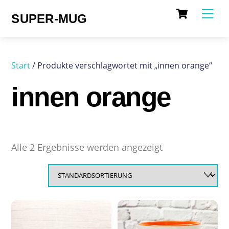
Cart
Skip
Me
SUPER-MUG
to
content
Start
/ Produkte verschlagwortet mit „innen orange“
innen orange
Alle 2 Ergebnisse werden angezeigt