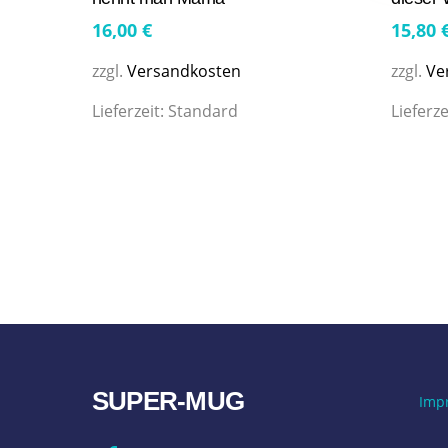
16,00
€
15,80
zzgl.
Versandkosten
zzgl.
Ve
Lieferzeit:
Standard
Lieferze
SUPER-MUG
Imp