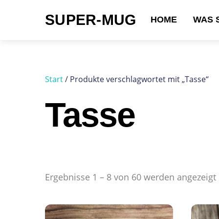
Skip
SUPER-MUG
to
HOME
WAS 
content
Suchen nach:
Start
/ Produkte verschlagwortet mit „Tasse“
Tasse
Ergebnisse 1 – 8 von 60 werden angezeigt