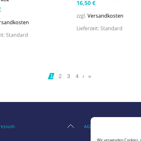
16,50
€
€
zzgl.
Versandkosten
rsandkosten
Lieferzeit:
Standard
it:
Standard
1
2
3
4
›
»
Back
ressum
AGB
To
Wir verwenden Cookies, 