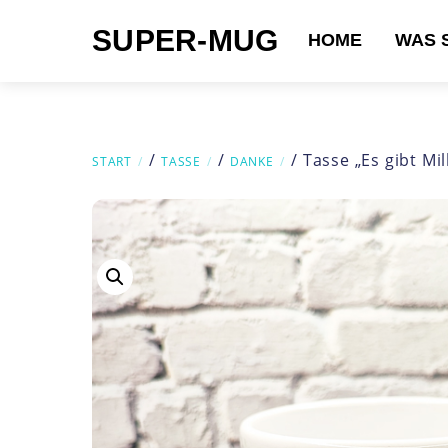
Skip
SUPER-MUG
to
HOME
WAS 
content
Suchen nach:
/
/
/ Tasse „Es gibt Mi
START
TASSE
DANKE