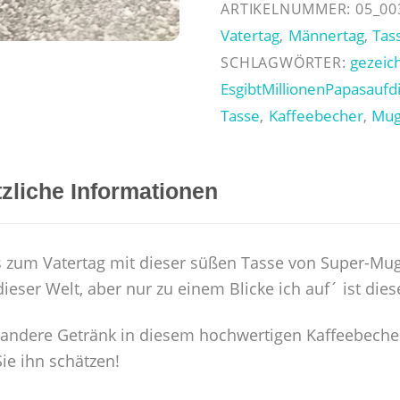
Papas
ARTIKELNUMMER:
05_00
auf
Vatertag
Männertag
Tas
,
,
dieser
gezeic
SCHLAGWÖRTER:
Welt"
EsgibtMillionenPapasaufd
Menge
Tasse
Kaffeebecher
Mu
,
,
zliche Informationen
 zum Vatertag mit dieser süßen Tasse von Super-Mu
eser Welt, aber nur zu einem Blicke ich auf´ ist diese
s andere Getränk in diesem hochwertigen Kaffeebech
ie ihn schätzen!