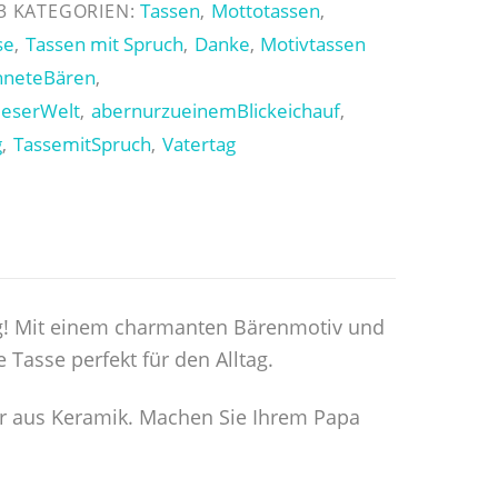
Tassen
Mottotassen
3
KATEGORIEN:
,
,
se
Tassen mit Spruch
Danke
Motivtassen
,
,
,
hneteBären
,
ieserWelt
abernurzueinemBlickeichauf
,
,
g
TassemitSpruch
Vatertag
,
,
g! Mit einem charmanten Bärenmotiv und
 Tasse perfekt für den Alltag.
er aus Keramik. Machen Sie Ihrem Papa