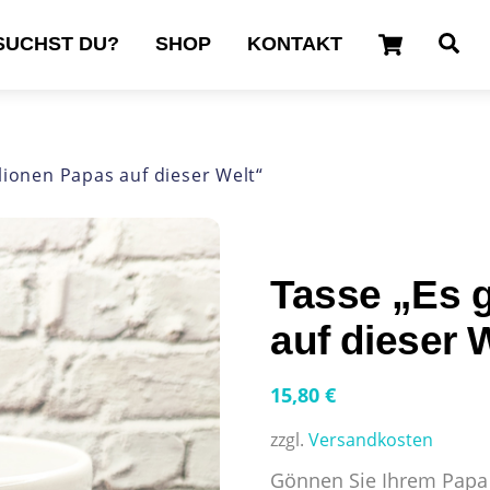
Cart
Se
SUCHST DU?
SHOP
KONTAKT
llionen Papas auf dieser Welt“
Tasse „Es g
auf dieser 
15,80
€
zzgl.
Versandkosten
Gönnen Sie Ihrem Papa