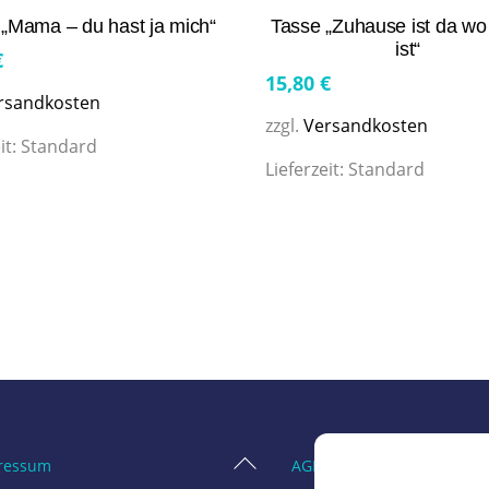
 „Mama – du hast ja mich“
Tasse „Zuhause ist da w
ist“
€
15,80
€
rsandkosten
zzgl.
Versandkosten
it:
Standard
Lieferzeit:
Standard
Back
ressum
AGB