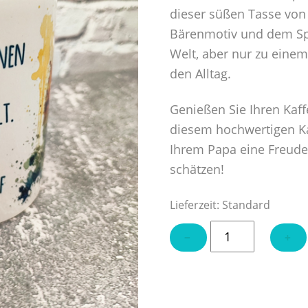
dieser süßen Tasse vo
Bärenmotiv und dem Spr
Welt, aber nur zu einem 
den Alltag.
Genießen Sie Ihren Kaff
diesem hochwertigen K
Ihrem Papa eine Freude 
schätzen!
Lieferzeit:
Standard
Tasse
−
+
"Es
gibt
Millionen