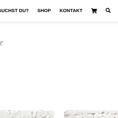
Cart
Se
SUCHST DU?
SHOP
KONTAKT
g“