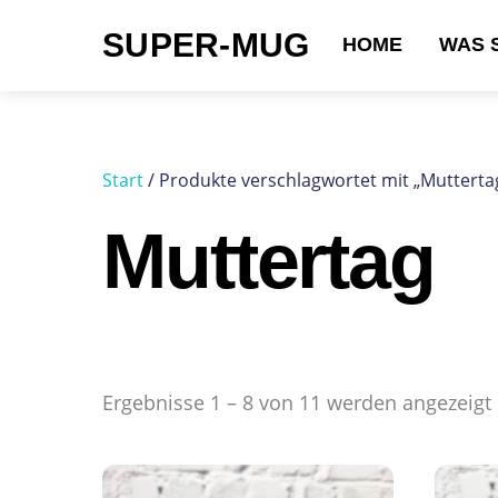
Skip
SUPER-MUG
to
HOME
WAS 
content
Suchen nach:
Start
/ Produkte verschlagwortet mit „Mutterta
Muttertag
Ergebnisse 1 – 8 von 11 werden angezeigt