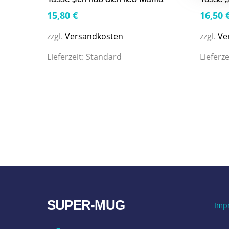
15,80
€
16,50
zzgl.
Versandkosten
zzgl.
Ve
Lieferzeit:
Standard
Lieferze
SUPER-MUG
Imp