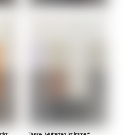
tig“
Tasse „Muttertag ist immer“