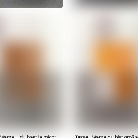
Mama – du hast ja mich“
Tasse „Mama du bist großar