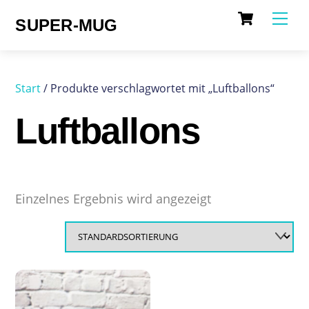
Cart
Skip
Me
SUPER-MUG
to
content
Start
/ Produkte verschlagwortet mit „Luftballons“
Luftballons
Einzelnes Ergebnis wird angezeigt