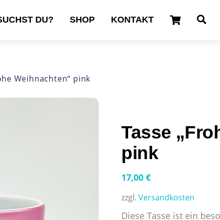
Cart
Se
SUCHST DU?
SHOP
KONTAKT
ohe Weihnachten“ pink
Tasse „Fro
pink
17,00
€
zzgl.
Versandkosten
Diese Tasse ist ein bes