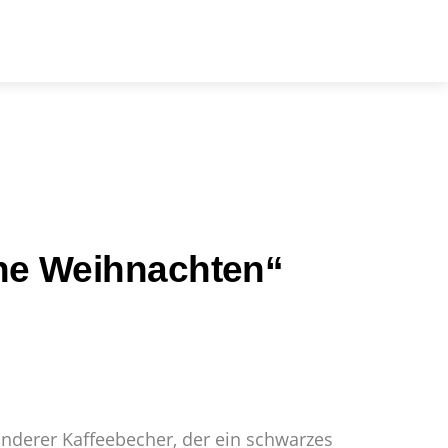
arch
he Weihnachten“
onderer Kaffeebecher, der ein schwarzes