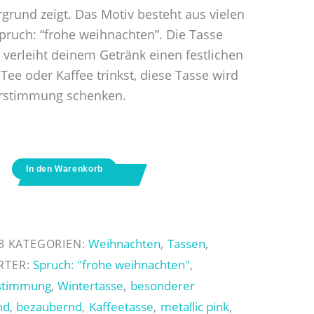
grund zeigt. Das Motiv besteht aus vielen
uch: “frohe weihnachten”. Die Tasse
verleiht deinem Getränk einen festlichen
Tee oder Kaffee trinkst, diese Tasse wird
terstimmung schenken.
In den Warenkorb
Weihnachten
Tassen
3
KATEGORIEN:
,
,
Spruch: "frohe weihnachten"
RTER:
,
stimmung
Wintertasse
besonderer
,
,
nd
bezaubernd
Kaffeetasse
metallic pink
,
,
,
,