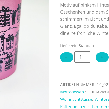
Motiv auf pinkem Hinter
Geschenken und dem Spr
schimmert im Licht und 
Glanz. Egal ob du Kaba, 
dir eine fröhliche Win
Lieferzeit:
Standard
Tasse
−
+
"Frohe
Weihnachten"
pink
Menge
ARTIKELNUMMER:
10_02
Mottotassen
SCHLAGWÖ
Weihnachtstasse
Winter
,
Kaffeebecher
schimmer
,