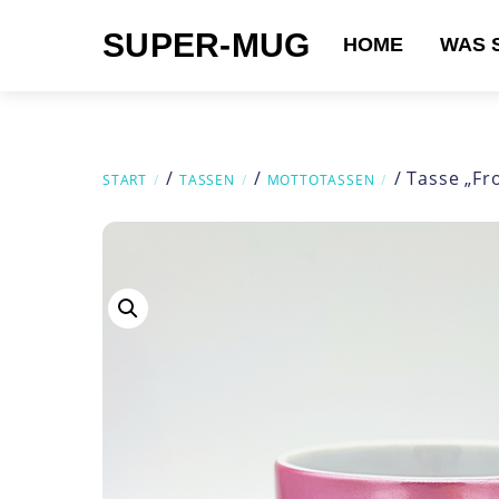
Skip
SUPER-MUG
to
HOME
WAS 
content
Suchen nach:
/
/
/ Tasse „Fr
START
TASSEN
MOTTOTASSEN