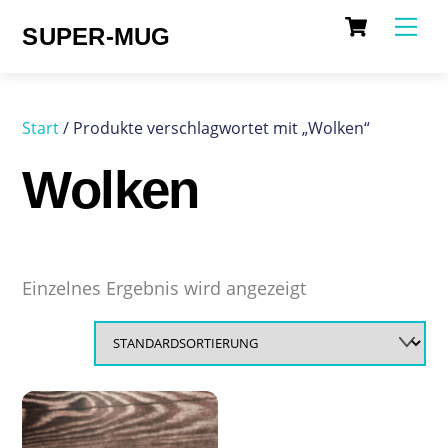
Cart
Skip
Me
SUPER-MUG
to
content
Start
/ Produkte verschlagwortet mit „Wolken“
Wolken
Einzelnes Ergebnis wird angezeigt