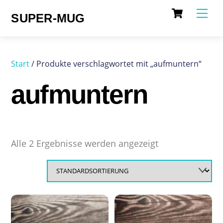
Cart
Skip
Me
SUPER-MUG
to
content
Start
/ Produkte verschlagwortet mit „aufmuntern“
aufmuntern
Alle 2 Ergebnisse werden angezeigt