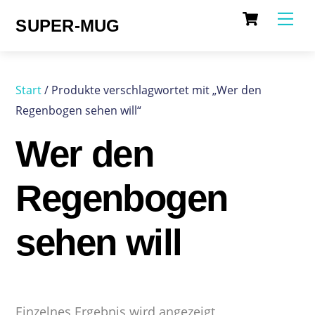
Cart
Skip
Me
SUPER-MUG
to
content
Start
/ Produkte verschlagwortet mit „Wer den
Regenbogen sehen will“
Wer den
Regenbogen
sehen will
Einzelnes Ergebnis wird angezeigt