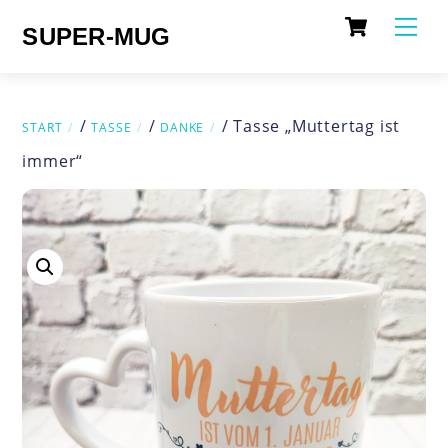
Cart
Skip
Me
SUPER-MUG
to
content
/
/
/ Tasse „Muttertag ist
START
TASSE
DANKE
immer“