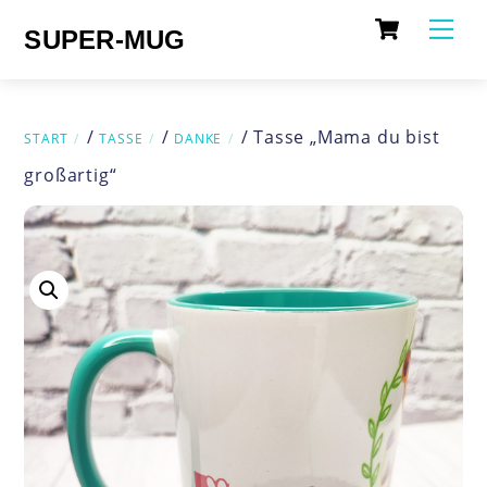
Cart
Skip
Me
SUPER-MUG
to
content
/
/
/ Tasse „Mama du bist
START
TASSE
DANKE
großartig“