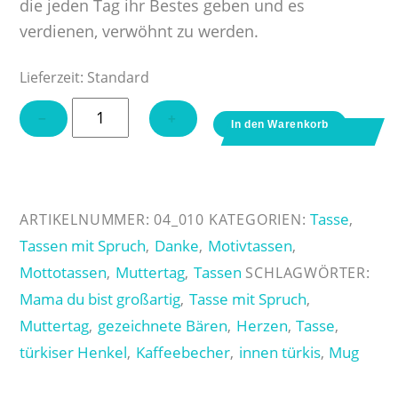
die jeden Tag ihr Bestes geben und es
verdienen, verwöhnt zu werden.
Lieferzeit:
Standard
Tasse
−
+
In den Warenkorb
"Mama
du
bist
großartig"
Tasse
ARTIKELNUMMER:
04_010
KATEGORIEN:
,
Menge
Tassen mit Spruch
Danke
Motivtassen
,
,
,
Mottotassen
Muttertag
Tassen
,
,
SCHLAGWÖRTER:
Mama du bist großartig
Tasse mit Spruch
,
,
Muttertag
gezeichnete Bären
Herzen
Tasse
,
,
,
,
türkiser Henkel
Kaffeebecher
innen türkis
Mug
,
,
,