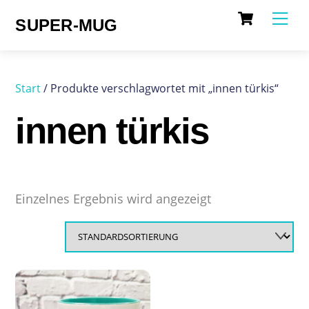
Cart
Skip
Me
SUPER-MUG
to
content
Start
/ Produkte verschlagwortet mit „innen türkis“
innen türkis
Einzelnes Ergebnis wird angezeigt