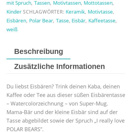
really
mit Spruch
Tassen
Motivtassen
Mottotassen
,
,
,
,
love
Kinder
Keramik
Motivtasse
SCHLAGWÖRTER:
,
,
Polar
Eisbären
Polar Bear
Tasse
Eisbär
Kaffeetasse
,
,
,
,
,
Bears
weiß
Menge
Beschreibung
Zusätzliche Informationen
Du liebst Eisbären? Trink deinen Kaba, deinen
Kaffee oder Tee aus dieser süßen Eisbärentasse
– Watercolorzeichnung – von Super-Mug.
Mama-Bär und der kleine Eisbär sind auf der
Tasse abgebildet sowie der Spruch „I really love
POLAR BEARS“.