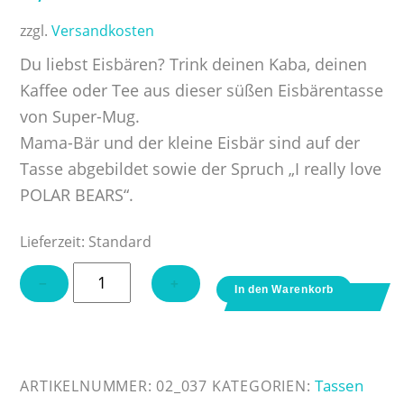
zzgl.
Versandkosten
Du liebst Eisbären? Trink deinen Kaba, deinen
Kaffee oder Tee aus dieser süßen Eisbärentasse
von Super-Mug.
Mama-Bär und der kleine Eisbär sind auf der
Tasse abgebildet sowie der Spruch „I really love
POLAR BEARS“.
Lieferzeit:
Standard
Tasse
−
+
In den Warenkorb
mit
Spruch
–
I
Tassen
ARTIKELNUMMER:
02_037
KATEGORIEN: