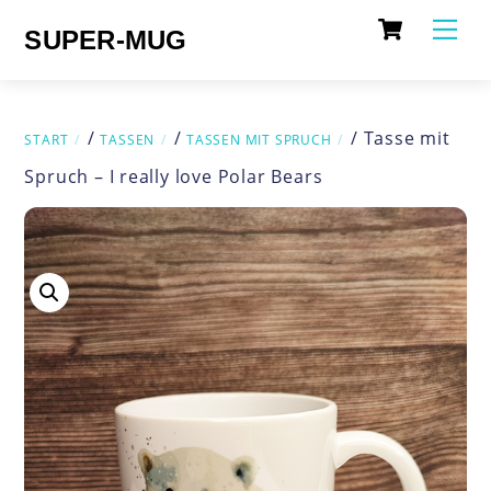
Cart
Skip
Me
SUPER-MUG
to
content
/
/
/ Tasse mit
START
TASSEN
TASSEN MIT SPRUCH
Spruch – I really love Polar Bears