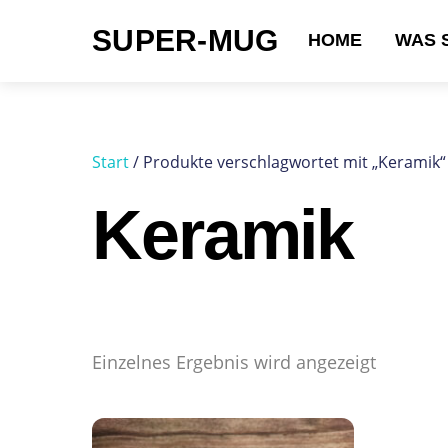
Skip
SUPER-MUG
to
HOME
WAS 
content
Suchen nach:
Start
/ Produkte verschlagwortet mit „Keramik“
Keramik
Einzelnes Ergebnis wird angezeigt