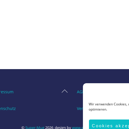
Back
ressum
AGB
To
Wir verwenden Cookies, 
Top
enschutz
Vertrag widerrufen
optimieren.
Cookies akze
©
Super-Mug
2026
design by
www.grafik-ewald.de