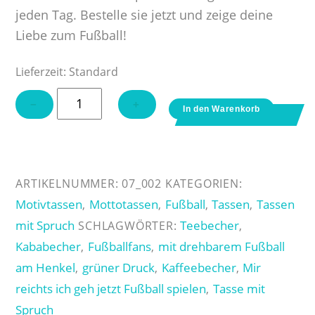
jeden Tag. Bestelle sie jetzt und zeige deine
Liebe zum Fußball!
Lieferzeit:
Standard
Tasse
−
+
In den Warenkorb
mit
Fußball
"Mir
reichts
ARTIKELNUMMER:
07_002
KATEGORIEN:
ich
Motivtassen
Mottotassen
Fußball
Tassen
Tassen
,
,
,
,
geh
mit Spruch
Teebecher
SCHLAGWÖRTER:
,
jetzt
Kababecher
Fußballfans
mit drehbarem Fußball
,
,
Fußball
am Henkel
grüner Druck
Kaffeebecher
Mir
,
,
,
spielen"
reichts ich geh jetzt Fußball spielen
Tasse mit
,
Menge
Spruch