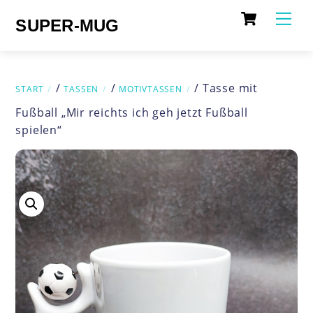
Cart
Skip
Me
SUPER-MUG
to
content
/
/
/ Tasse mit
START
TASSEN
MOTIVTASSEN
Fußball „Mir reichts ich geh jetzt Fußball
spielen“