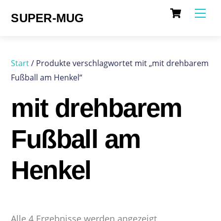
Cart
Skip
Me
SUPER-MUG
to
content
Start
/ Produkte verschlagwortet mit „mit drehbarem
Fußball am Henkel“
mit drehbarem
Fußball am
Henkel
Alle 4 Ergebnisse werden angezeigt