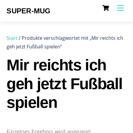
Cart
Skip
Me
SUPER-MUG
to
content
Start
/ Produkte verschlagwortet mit „Mir reichts ich
geh jetzt Fußball spielen“
Mir reichts ich
geh jetzt Fußball
spielen
Einzelnes Ergebnis wird angezeigt