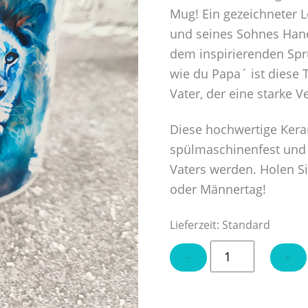
Mug! Ein gezeichneter L
und seines Sohnes Han
dem inspirierenden Spr
wie du Papa´ ist diese 
Vater, der eine starke 
Diese hochwertige Keram
spülmaschinenfest und w
Vaters werden. Holen Sie
oder Männertag!
Lieferzeit:
Standard
Tasse
−
+
"Wenn
ich