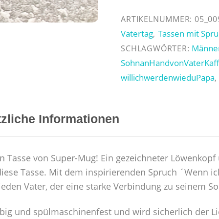
groß
bin,
ARTIKELNUMMER:
05_00
Papa"
Vatertag
Tassen mit Spr
,
Menge
Männe
SCHLAGWÖRTER:
SohnanHandvonVaterKaf
willichwerdenwieduPapa
zliche Informationen
gen Tasse von Super-Mug! Ein gezeichneter Löwenkopf 
ese Tasse. Mit dem inspirierenden Spruch ´Wenn ich 
 jeden Vater, der eine starke Verbindung zu seinem So
big und spülmaschinenfest und wird sicherlich der Li