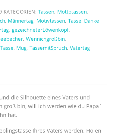
Tassen
Mottotassen
9
KATEGORIEN:
,
,
uch
Männertag
Motivtassen
Tasse
Danke
,
,
,
,
rtag
gezeichneterLöwenkopf
,
,
feebecher
Wennichgroßbin
,
,
Tasse
Mug
TassemitSpruch
Vatertag
,
,
,
,
und die Silhouette eines Vaters und
groß bin, will ich werden wie du Papa´
hn hat.
eblingstasse Ihres Vaters werden. Holen