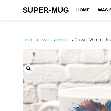
Skip
SUPER-MUG
to
HOME
WAS 
content
Suchen nach:
/
/
/ Tasse „Wenn ich 
START
TASSE
DANKE