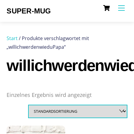
Cart
Skip
Me
SUPER-MUG
to
content
Start
/ Produkte verschlagwortet mit
„willichwerdenwieduPapa“
willichwerdenwie
Einzelnes Ergebnis wird angezeigt