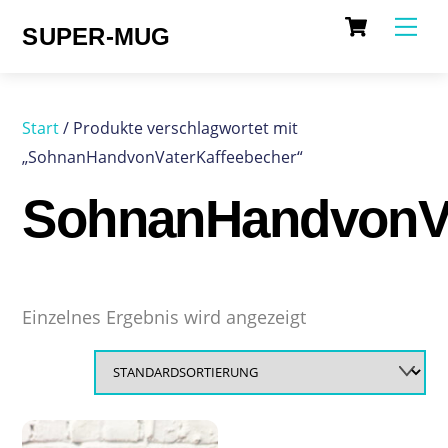
Cart
Skip
Me
SUPER-MUG
to
content
Start
/ Produkte verschlagwortet mit
„SohnanHandvonVaterKaffeebecher“
SohnanHandvonVa
Einzelnes Ergebnis wird angezeigt