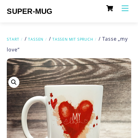
Cart
Skip
Me
SUPER-MUG
to
content
/
/
/ Tasse „my
START
TASSEN
TASSEN MIT SPRUCH
love“