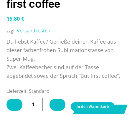
first coffee
15,80
€
zzgl.
Versandkosten
Du liebst Kaffee? Genieße deinen Kaffee aus
dieser farbenfrohen Sublimationstasse von
Super-Mug.
Zwei Kaffeebecher sind auf der Tasse
abgebildet sowie der Spruch “But first coffee”.
Lieferzeit:
Standard
Tasse
−
+
In den Warenkorb
mit
Spruch
–