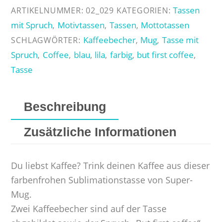
But
Tassen
ARTIKELNUMMER:
02_029
KATEGORIEN:
first
mit Spruch
Motivtassen
Tassen
Mottotassen
,
,
,
coffee
Kaffeebecher
Mug
Tasse mit
SCHLAGWÖRTER:
,
,
Menge
Spruch
Coffee
blau
lila
farbig
but first coffee
,
,
,
,
,
,
Tasse
Beschreibung
Zusätzliche Informationen
Du liebst Kaffee? Trink deinen Kaffee aus dieser
farbenfrohen Sublimationstasse von Super-
Mug.
Zwei Kaffeebecher sind auf der Tasse