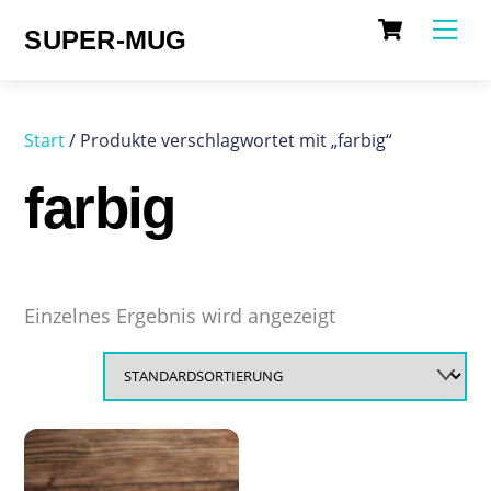
Cart
Skip
Me
SUPER-MUG
to
content
Start
/ Produkte verschlagwortet mit „farbig“
farbig
Einzelnes Ergebnis wird angezeigt