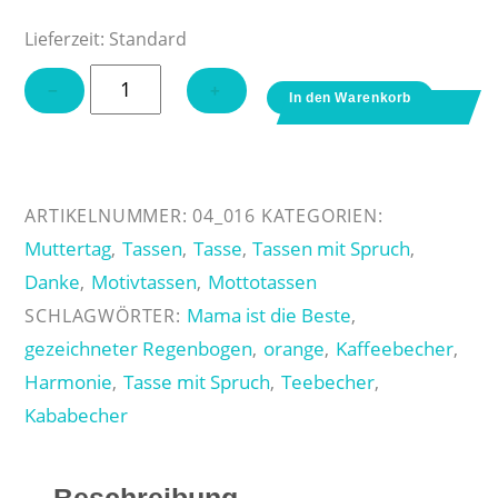
Lieferzeit:
Standard
Tasse
−
+
In den Warenkorb
"Mama
ist
die
Beste"
ARTIKELNUMMER:
04_016
KATEGORIEN:
-
Muttertag
Tassen
Tasse
Tassen mit Spruch
,
,
,
,
orange
Danke
Motivtassen
Mottotassen
,
,
Menge
Mama ist die Beste
SCHLAGWÖRTER:
,
gezeichneter Regenbogen
orange
Kaffeebecher
,
,
,
Harmonie
Tasse mit Spruch
Teebecher
,
,
,
Kababecher
Beschreibung