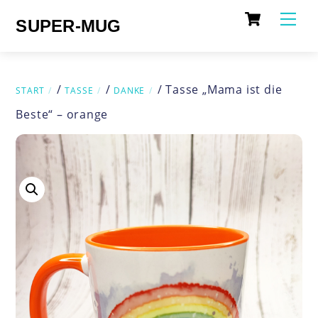
Cart
Skip
Me
SUPER-MUG
to
content
/
/
/ Tasse „Mama ist die
START
TASSE
DANKE
Beste“ – orange