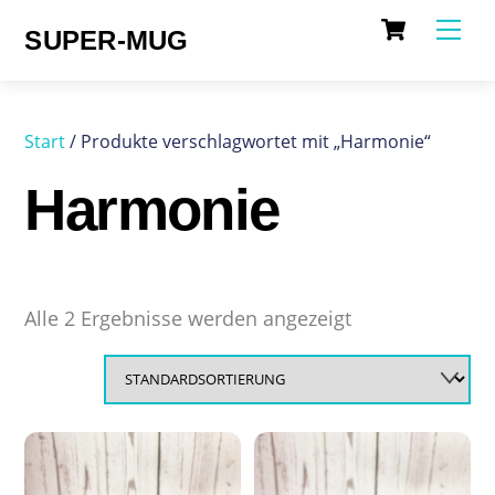
Cart
Skip
Me
SUPER-MUG
to
content
Start
/ Produkte verschlagwortet mit „Harmonie“
Harmonie
Alle 2 Ergebnisse werden angezeigt