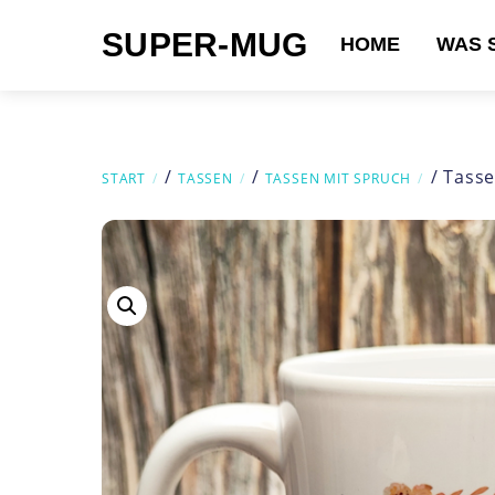
Skip
SUPER-MUG
to
HOME
WAS 
content
Suchen nach:
/
/
/ Tasse 
START
TASSEN
TASSEN MIT SPRUCH