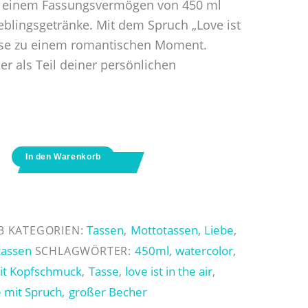
it einem Fassungsvermögen von 450 ml
ieblingsgetränke. Mit dem Spruch „Love ist
Tasse zu einem romantischen Moment.
er als Teil deiner persönlichen
In den Warenkorb
Tassen
Mottotassen
Liebe
3
KATEGORIEN:
,
,
,
tassen
450ml
watercolor
SCHLAGWÖRTER:
,
,
mit Kopfschmuck
Tasse
love ist in the air
,
,
,
 mit Spruch
großer Becher
,