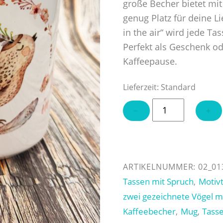
große Becher bietet m
genug Platz für deine L
in the air“ wird jede 
Perfekt als Geschenk od
Kaffeepause.
Lieferzeit:
Standard
Tasse
−
+
"love
is
in
the
ARTIKELNUMMER:
02_01
air"
Tassen mit Spruch
Motiv
,
Menge
zwei gezeichnete Vögel 
Kaffeebecher
Mug
Tasse
,
,