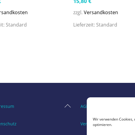
€
15,80
€
rsandkosten
zzgl.
Versandkosten
it:
Standard
Lieferzeit:
Standard
Back
ressum
AGB
To
Wir verwenden Cookies, 
Top
enschutz
Vertrag widerrufen
optimieren.