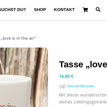
Cart
Se
SUCHST DU?
SHOP
KONTAKT
„love is in the air“
Tasse „love 
16,80
€
zzgl.
Versandkosten
Mit dieser wunderschön
deines Lieblingsgeträn