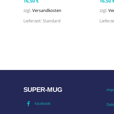
16,50
€
16,50
zzgl.
Versandkosten
zzgl.
Ve
Lieferzeit:
Standard
Lieferze
SUPER-MUG
Imp
Facebook
Dat