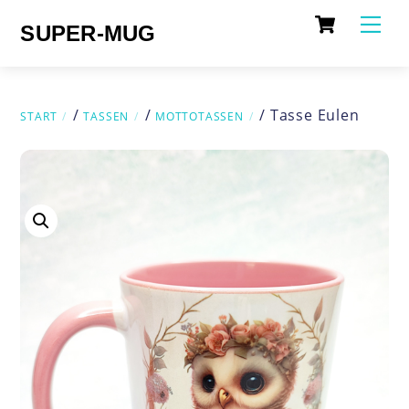
Cart
Skip
Me
SUPER-MUG
to
content
/
/
/ Tasse Eulen
START
TASSEN
MOTTOTASSEN