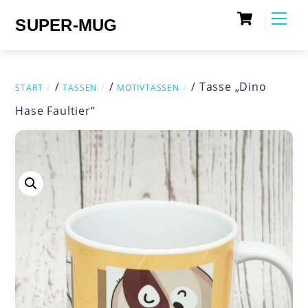
Cart
Skip
Me
SUPER-MUG
to
content
/
/
/ Tasse „Dino
START
TASSEN
MOTIVTASSEN
Hase Faultier“