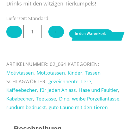
Drinks mit den witzigen Tierkumpels!
Lieferzeit:
Standard
Tasse
−
+
In den Warenkorb
"Dino
Hase
Faultier"
Menge
ARTIKELNUMMER:
02_064
KATEGORIEN:
Motivtassen
Mottotassen
Kinder
Tassen
,
,
,
gezeichnente Tiere
SCHLAGWÖRTER:
,
Kaffeebecher
für jeden Anlass
Hase und Faultier
,
,
,
Kababecher
Teetasse
Dino
weiße Porzellantasse
,
,
,
,
rundum bedruckt
gute Laune mit den Tieren
,
Beschreibung