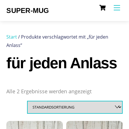
Cart
Skip
Me
SUPER-MUG
to
content
Start
/ Produkte verschlagwortet mit „für jeden
Anlass“
für jeden Anlass
Alle 2 Ergebnisse werden angezeigt