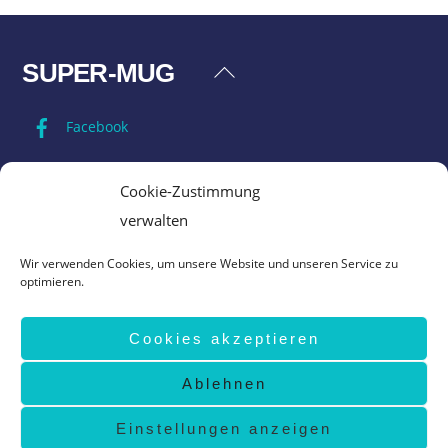
SUPER-MUG
Back
To
Facebook
Top
Impressum
Cookie-Zustimmung
verwalten
Datenschutz
Wir verwenden Cookies, um unsere Website und unseren Service zu
optimieren.
AGB
Cookies akzeptieren
Vertrag widerrufen
Ablehnen
©
Super-Mug
2026
design by
www.grafik-ewald.de
Einstellungen anzeigen