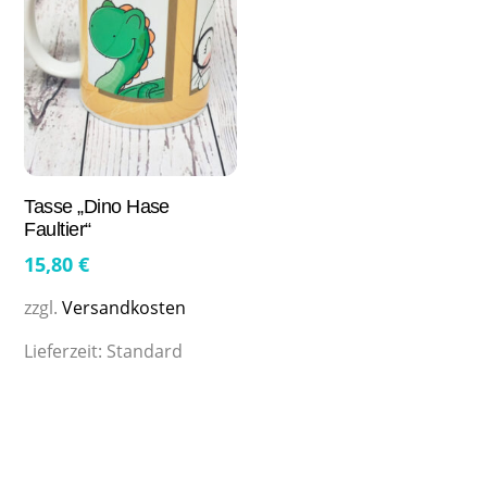
Tasse „Dino Hase
Faultier“
15,80
€
zzgl.
Versandkosten
Lieferzeit:
Standard