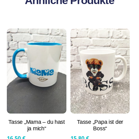
Ähnliche Produkte
Tasse „Mama – du hast
Tasse „Papa ist der
ja mich“
Boss“
16,50
€
15,80
€