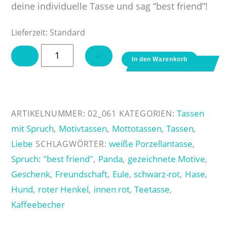
deine individuelle Tasse und sag “best friend”!
Lieferzeit:
Standard
Tasse
−
+
In den Warenkorb
"best
friend"
in
schwarz-
Tassen
ARTIKELNUMMER:
02_061
KATEGORIEN:
rot
mit Spruch
Motivtassen
Mottotassen
Tassen
,
,
,
,
Menge
Liebe
weiße Porzellantasse
SCHLAGWÖRTER:
,
Spruch: "best friend"
Panda
gezeichnete Motive
,
,
,
Geschenk
Freundschaft
Eule
schwarz-rot
Hase
,
,
,
,
,
Hund
roter Henkel
innen rot
Teetasse
,
,
,
,
Kaffeebecher