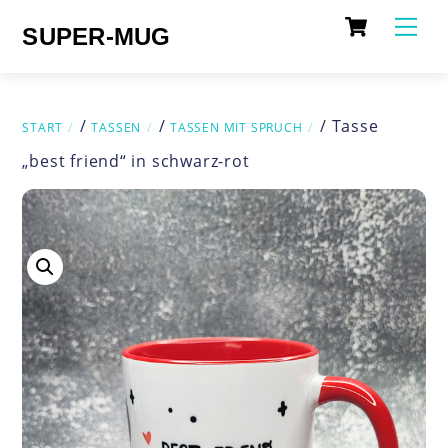
Cart
Skip
Me
SUPER-MUG
to
content
/
/
/ Tasse
START
TASSEN
TASSEN MIT SPRUCH
„best friend“ in schwarz-rot