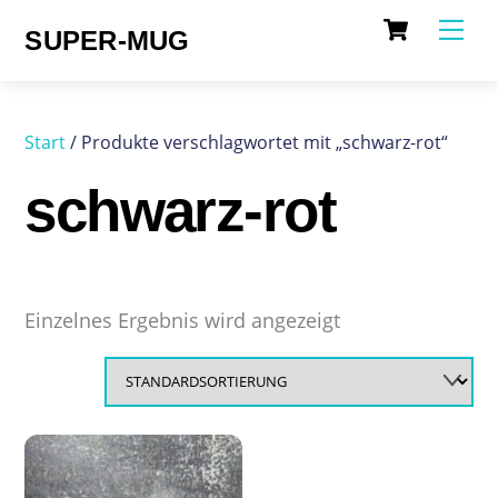
Cart
Skip
Me
SUPER-MUG
to
content
Start
/ Produkte verschlagwortet mit „schwarz-rot“
schwarz-rot
Einzelnes Ergebnis wird angezeigt