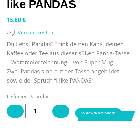
like PANDAS
15,80
€
zzgl.
Versandkosten
Du liebst Pandas? Trink deinen Kaba, deinen
Kaffee oder Tee aus dieser süßen Panda-Tasse
– Watercolorzeichnung – von Super-Mug.
Zwei Pandas sind auf der Tasse abgebildet
sowie der Spruch “i like PANDAS”.
Lieferzeit:
Standard
Tasse
−
+
In den Warenkorb
mit
Spruch
–