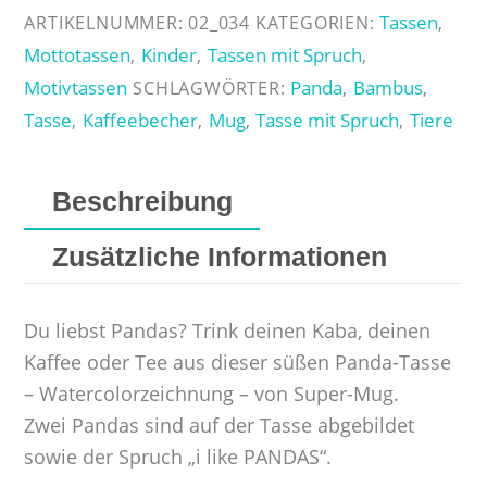
i
Tassen
ARTIKELNUMMER:
02_034
KATEGORIEN:
,
like
Mottotassen
Kinder
Tassen mit Spruch
,
,
,
PANDAS
Motivtassen
Panda
Bambus
SCHLAGWÖRTER:
,
,
Menge
Tasse
Kaffeebecher
Mug
Tasse mit Spruch
Tiere
,
,
,
,
Beschreibung
Zusätzliche Informationen
Du liebst Pandas? Trink deinen Kaba, deinen
Kaffee oder Tee aus dieser süßen Panda-Tasse
– Watercolorzeichnung – von Super-Mug.
Zwei Pandas sind auf der Tasse abgebildet
sowie der Spruch „i like PANDAS“.