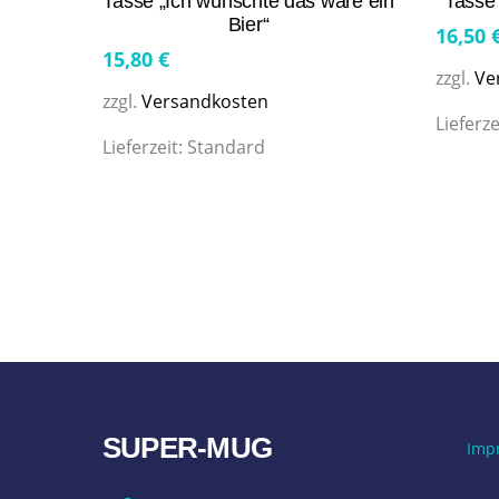
Tasse „Ich wünschte das wäre ein
Tasse
Bier“
16,50
15,80
€
zzgl.
Ve
zzgl.
Versandkosten
Lieferze
Lieferzeit:
Standard
SUPER-MUG
Imp