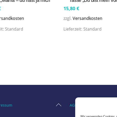
 „Mama – du hast ja mich“
Tasse „Du bist mein Vor
€
15,80
€
rsandkosten
zzgl.
Versandkosten
it:
Standard
Lieferzeit:
Standard
Back
ressum
AGB
To
Wir verwenden Cookies, 