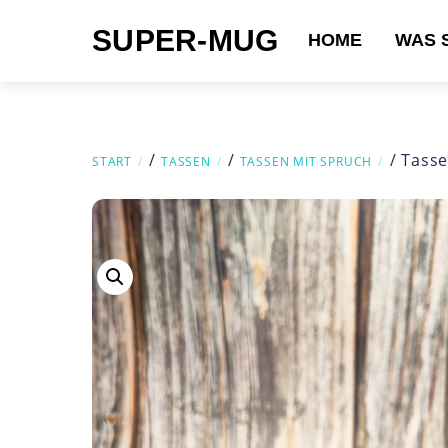
Skip
SUPER-MUG
to
HOME
WAS 
content
Suchen nach:
/
/
/ Tasse
START
TASSEN
TASSEN MIT SPRUCH