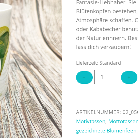
Fantasie-Liebhaber. Sie
Blütenköpfen bestehen, 
Atmosphäre schaffen. O
oder Kababecher benutz
der Natur erinnern. Bes
lass dich verzaubern!
Lieferzeit:
Standard
Tasse
−
+
"Fairy
Garden"
Menge
ARTIKELNUMMER:
02_05
Motivtassen
Mottotasse
,
gezeichnete Blumenfeen