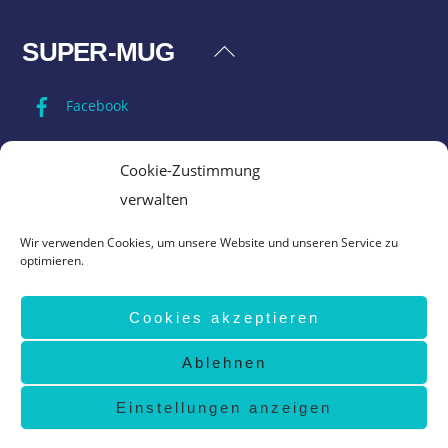
SUPER-MUG
Back
To
Facebook
Top
Impressum
Cookie-Zustimmung
verwalten
Datenschutz
Wir verwenden Cookies, um unsere Website und unseren Service zu
optimieren.
AGB
Cookies akzeptieren
Vertrag widerrufen
Ablehnen
©
Super-Mug
2026
design by
www.grafik-ewald.de
Einstellungen anzeigen