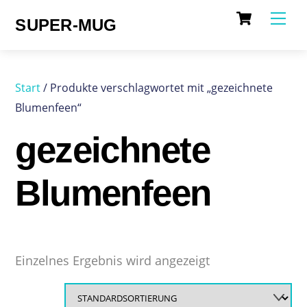
Cart
Skip
Me
SUPER-MUG
to
content
Start
/ Produkte verschlagwortet mit „gezeichnete
Blumenfeen“
gezeichnete
Blumenfeen
Einzelnes Ergebnis wird angezeigt