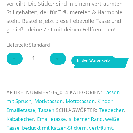
verleiht. Die Sticker sind in einem verträumten
Stil gehalten, der für Träumereien & Harmonie
steht. Bestelle jetzt diese liebevolle Tasse und
genieße deine Zeit mit deinen Fellfreunden!
Lieferzeit:
Standard
Emailletasse
−
+
In den Warenkorb
Sticker
Cats
Menge
Tassen
ARTIKELNUMMER:
06_014
KATEGORIEN:
mit Spruch
Motivtassen
Mottotassen
Kinder
,
,
,
,
Emailletasse
Tassen
Teebecher
,
SCHLAGWÖRTER:
,
Kababecher
Emailletasse
silberner Rand, weiße
,
,
Tasse, beduckt mit Katzen-Stickern, verträumt,