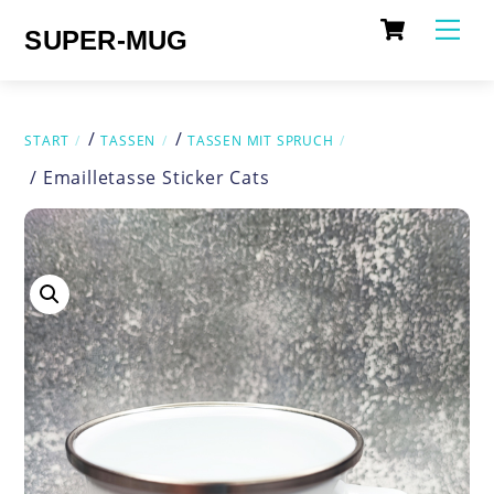
Cart
Skip
Me
SUPER-MUG
to
content
/
/
START
TASSEN
TASSEN MIT SPRUCH
/ Emailletasse Sticker Cats