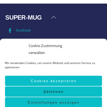
SUPER-MUG
Back
To
Facebook
Top
Impressum
Cookie-Zustimmung
verwalten
Datenschutz
Wir verwenden Cookies, um unsere Website und unseren Service zu
optimieren.
AGB
Cookies akzeptieren
Vertrag widerrufen
Ablehnen
©
Super-Mug
2026
design by
www.grafik-ewald.de
Einstellungen anzeigen