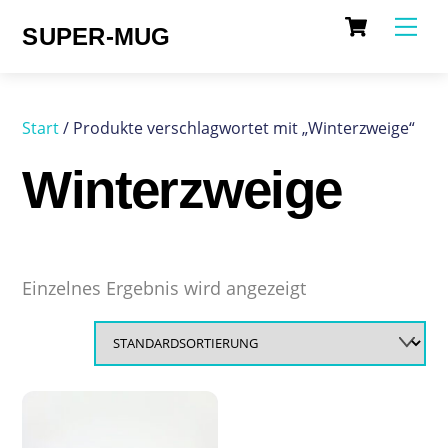
Cart
Skip
Me
SUPER-MUG
to
content
Start
/ Produkte verschlagwortet mit „Winterzweige“
Winterzweige
Einzelnes Ergebnis wird angezeigt