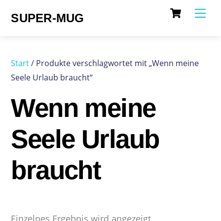
Cart
Skip
Me
SUPER-MUG
to
content
Start
/ Produkte verschlagwortet mit „Wenn meine
Seele Urlaub braucht“
Wenn meine
Seele Urlaub
braucht
Einzelnes Ergebnis wird angezeigt